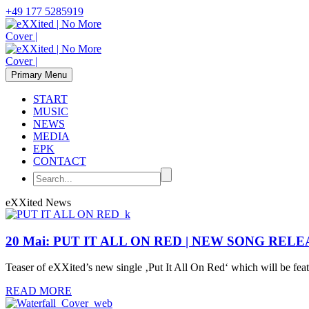
+49 177 5285919
Primary Menu
START
MUSIC
NEWS
MEDIA
EPK
CONTACT
eXXited News
20 Mai:
PUT IT ALL ON RED | NEW SONG RELE
Teaser of eXXited’s new single ‚Put It All On Red‘ which will be 
READ MORE